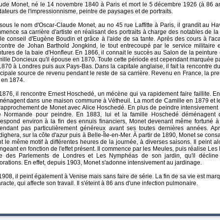
ude Monet, né le 14 novembre 1840 à Paris et mort le 5 décembre 1926 (à 86 ans)
dateurs de l'impressionnisme, peintre de paysages et de portraits.
sous le nom d'Oscar-Claude Monet, au no 45 rue Laffitte à Paris, il grandit au Hav
mence sa carrière d'artiste en réalisant des portraits à charge des notables de la v
 le conseil d'Eugène Boudin et grâce à l'aide de sa tante. Après des cours à l'a
contre de Johan Barthold Jongkind, le tout entrecoupé par le service militaire 
ntures de la baie d'Honfleur. En 1866, il connait le succès au Salon de la peintu
ille Doncieux qu'il épouse en 1870. Toute cette période est cependant marquée par 
1870 à Londres puis aux Pays-Bas. Dans la capitale anglaise, il fait la rencontre 
ncipale source de revenu pendant le reste de sa carrière. Revenu en France, la pre
u en 1874.
1876, il rencontre Ernest Hoschedé, un mécène qui va rapidement faire faillite. En
énagent dans une maison commune à Vétheuil. La mort de Camille en 1879 et l
rapprochement de Monet avec Alice Hoschedé. En plus de peindre intensivement l
e Normande pour peindre. En 1883, lui et la famille Hoschedé déménagent 
respond environ à la fin des ennuis financiers, Monet devenant même fortuné à
endant pas particulièrement généreux avant ses toutes dernières années. Apr
dighera, sur la côte d'azur puis à Belle-Île-en-Mer. À partir de 1890, Monet se consac
nt le même motif à différentes heures de la journée, à diverses saisons. Il peint al
ngeant en fonction de l'effet présent. Il commence par les Meules, puis réalise Le
le des Parlements de Londres et Les Nymphéas de son jardin, qu'il décline
orations. En effet, depuis 1903, Monet s'adonne intensivement au jardinage.
1908, il peint également à Venise mais sans faire de série. La fin de sa vie est mar
racte, qui affecte son travail. Il s'éteint à 86 ans d'une infection pulmonaire.