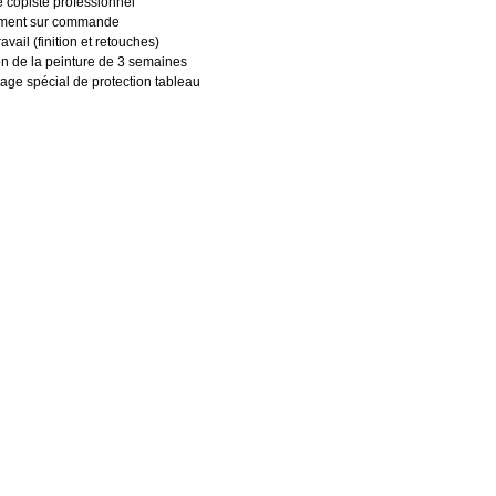
de copiste professionnel
uement sur commande
avail (finition et retouches)
ion de la peinture de 3 semaines
age spécial de protection tableau