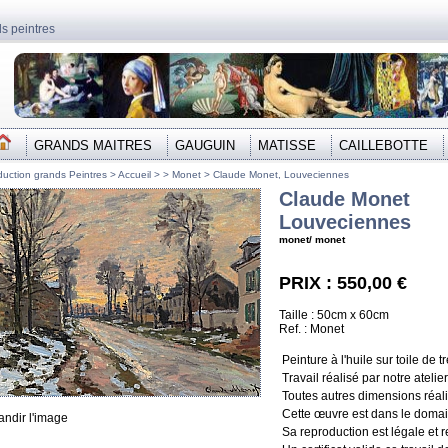
s peintres
GRANDS MAITRES
GAUGUIN
MATISSE
CAILLEBOTTE
uction grands Peintres >
Accueil
> >
Monet
>
Claude Monet, Louveciennes
Claude Monet
Louveciennes
monet/ monet
PRIX : 550,00 €
Taille : 50cm x 60cm
Ref. : Monet
Peinture à l'huile sur toile de t
Travail réalisé par notre atelier
Toutes autres dimensions réal
Cette œuvre est dans le domaine
andir l'image
Sa reproduction est légale et re