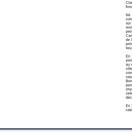
Cla
fon
Né 
com
sur
ren
pei
Cam
de 
pri
lie
En 
emm
au 
côt
cor
cep
Bor
pei
cha
cel
déc
En 
cata