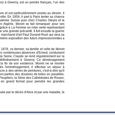
 à Giverny, est un peintre français, l’un des
re et est particulièrement assidu au dessin. Il
ille. En 1859, il part à Paris tenter sa chance
cadémie Suisse puis chez Charles Gleyre et la
en Algérie, Monet se fait remarquer pour ses
re grâce à La Femme en robe verte représentant
une grande précarité. Il fuit ensuite la guerre
du marchand d'art Paul Durand-Ruel qui sera sa
mière exposition des futurs impressionnistes a
 1878, ce dernier, sa famille et celle de Monet
es nombreuses absences d'Ernest, conduisent
a Seine, Claude se rend régulièrement sur la
définitivement à Giverny. Ce déménagement
 la fin de son existence. Monet ne se montre
ès l'emménagement, il effectue un séjour à
re à des séries de peintures, c'est-à-dire qu'il
ors parfois des dizaines de toiles en parallèle,
s Peupliers, la Série des Cathédrales de Rouen,
 en grand format pour peindre les grandes
quée par le décès d'Alice et par une maladie, la