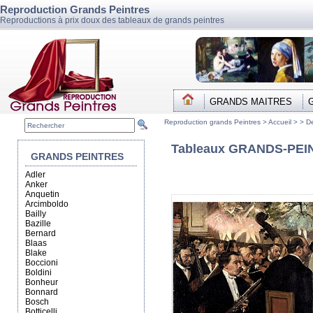
Reproduction Grands Peintres
Reproductions à prix doux des tableaux de grands peintres
GRANDS MAITRES
Reproduction grands Peintres >
Accueil
> >
D
Tableaux GRANDS-PEINT
GRANDS PEINTRES
Adler
Anker
Anquetin
Arcimboldo
Bailly
Bazille
Bernard
Blaas
Blake
Boccioni
Boldini
Bonheur
Bonnard
Bosch
Botticelli