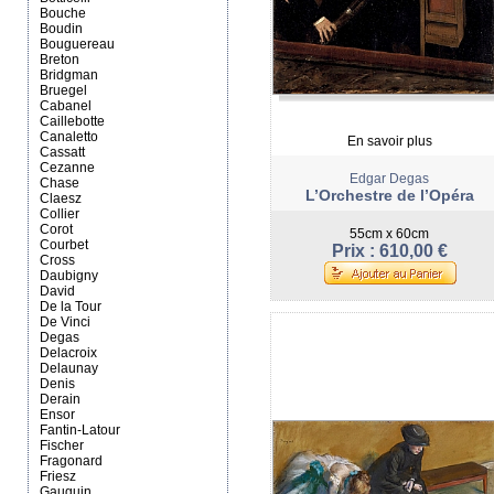
Bouche
Boudin
Bouguereau
Breton
Bridgman
Bruegel
Cabanel
Caillebotte
Canaletto
En savoir plus
Cassatt
Cezanne
Edgar Degas
Chase
L’Orchestre de l’Opéra
Claesz
Collier
Corot
55cm x 60cm
Courbet
Prix : 610,00 €
Cross
Daubigny
David
De la Tour
De Vinci
Degas
Delacroix
Delaunay
Denis
Derain
Ensor
Fantin-Latour
Fischer
Fragonard
Friesz
Gauguin