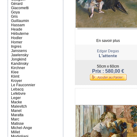
Gérard
Giacometti
Goya
Gris
Guillaumin
Hassam
Heade
Hébuterne
Hodler
En savoir plus
Homer
Ingres
Janssens
Edgar Degas
Jawlensky
L'attente
Jongkind
Kandinsky
50cm x 60cm
Kirchner
Prix : 580,00 €
Klee
Klimt
Kroyer
Le Fauconnier
Lebacq
Lefebvre
Leger
Macke
Malevitch
Manet
Maratta
Marc
Matisse
Michel-Ange
Millet
Modigliani