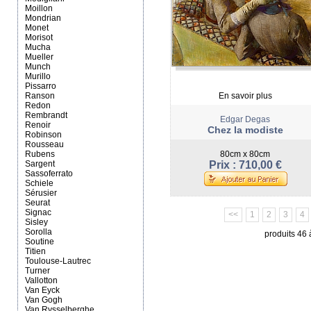
Moillon
Mondrian
Monet
Morisot
Mucha
Mueller
Munch
Murillo
Pissarro
Ranson
En savoir plus
Redon
Rembrandt
Edgar Degas
Renoir
Chez la modiste
Robinson
Rousseau
Rubens
80cm x 80cm
Sargent
Prix : 710,00 €
Sassoferrato
Schiele
Sérusier
Seurat
Signac
<<
1
2
3
4
Sisley
Sorolla
produits 46 
Soutine
Titien
Toulouse-Lautrec
Turner
Vallotton
Van Eyck
Van Gogh
Van Rysselberghe