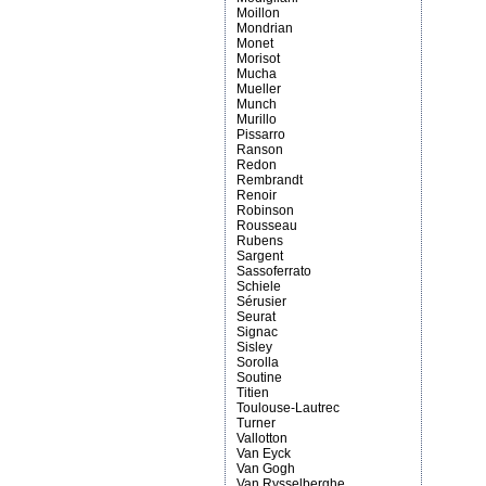
Moillon
Mondrian
Monet
Morisot
Mucha
Mueller
Munch
Murillo
Pissarro
Ranson
Redon
Rembrandt
Renoir
Robinson
Rousseau
Rubens
Sargent
Sassoferrato
Schiele
Sérusier
Seurat
Signac
Sisley
Sorolla
Soutine
Titien
Toulouse-Lautrec
Turner
Vallotton
Van Eyck
Van Gogh
Van Rysselberghe