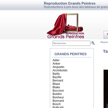
Reproduction Grands Peintres
Reproductions à prix doux des tableaux de grand
Reprod
Ta
GRANDS PEINTRES
Adler
Anker
Anquetin
Arcimboldo
Bailly
Bazille
Bernard
Blaas
Blake
Boccioni
Boldini
Bonheur
Bonnard
Bosch
Botticelli