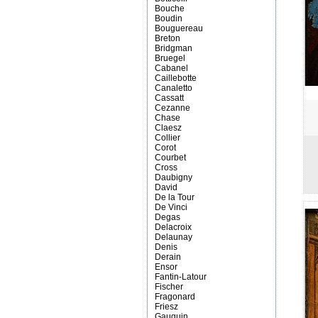
Bouche
Boudin
Bouguereau
Breton
Bridgman
Bruegel
Cabanel
Caillebotte
Canaletto
Cassatt
Cezanne
Chase
Claesz
Collier
Corot
Courbet
Cross
Daubigny
David
De la Tour
De Vinci
Degas
Delacroix
Delaunay
Denis
Derain
Ensor
Fantin-Latour
Fischer
Fragonard
Friesz
Gauguin