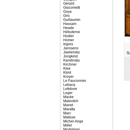
Gérard
Giacometti
Goya
Gris
Guillaumin
Hassam
Heade
Hébuterne
Hodler
Homer
Ingres
Janssens
Jawlensky
S
Jongkind
Kandinsky
Kirchner
Klee
Klimt
Kroyer
Le Fauconnier
Lebacq
Lefebvre
Leger
Macke
Malevitch
Manet
Maratta
Marc
Matisse
Michel-Ange
Millet
Modigliani