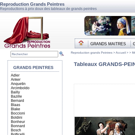
Reproduction Grands Peintres
Reproductions à prix doux des tableaux de grands peintres
GRANDS MAITRES
Reproduction grands Peintres >
Accueil
> >
Mo
Tableaux GRANDS-PEINT
GRANDS PEINTRES
Adler
Anker
Anquetin
Arcimboldo
Bailly
Bazille
Bernard
Blaas
Blake
Boccioni
Boldini
Bonheur
Bonnard
Bosch
Botticelli