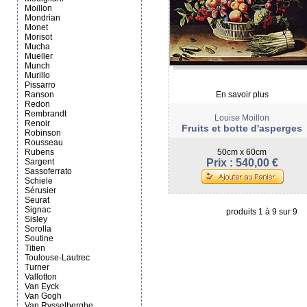
Moillon
Mondrian
Monet
Morisot
Mucha
Mueller
Munch
Murillo
Pissarro
Ranson
En savoir plus
Redon
Rembrandt
Louise Moillon
Renoir
Fruits et botte d'asperges
Robinson
Rousseau
Rubens
50cm x 60cm
Sargent
Prix : 540,00 €
Sassoferrato
Schiele
Sérusier
Seurat
Signac
produits 1 à 9 sur 9
Sisley
Sorolla
Soutine
Titien
Toulouse-Lautrec
Turner
Vallotton
Van Eyck
Van Gogh
Van Rysselberghe