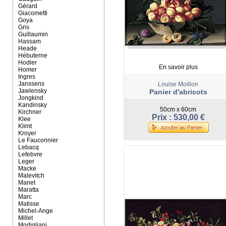
Gérard
Giacometti
Goya
Gris
Guillaumin
Hassam
Heade
Hébuterne
Hodler
En savoir plus
Homer
Ingres
Janssens
Louise Moillon
Jawlensky
Panier d'abricots
Jongkind
Kandinsky
50cm x 60cm
Kirchner
Prix : 530,00 €
Klee
Klimt
Kroyer
Le Fauconnier
Lebacq
Lefebvre
Leger
Macke
Malevitch
Manet
Maratta
Marc
Matisse
Michel-Ange
Millet
Modigliani