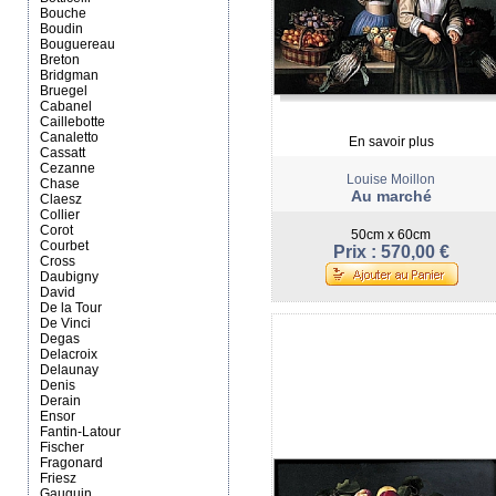
Bouche
Boudin
Bouguereau
Breton
Bridgman
Bruegel
Cabanel
Caillebotte
Canaletto
En savoir plus
Cassatt
Cezanne
Louise Moillon
Chase
Au marché
Claesz
Collier
Corot
50cm x 60cm
Courbet
Prix : 570,00 €
Cross
Daubigny
David
De la Tour
De Vinci
Degas
Delacroix
Delaunay
Denis
Derain
Ensor
Fantin-Latour
Fischer
Fragonard
Friesz
Gauguin