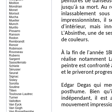
peintures de danseuse
Moillon
jusqu'à sa mort. Au r
Mondrian
Monet
inlassablement sous
Morisot
Mucha
impressionnistes, il 
Mueller
Munch
d'intérieur, mais 
Murillo
Pissarro
L'Absinthe, une de se
Ranson
Redon
de couleurs.
Rembrandt
Renoir
Robinson
À la fin de l'année 1
Rousseau
Rubens
réalise notamment La
Sargent
Sassoferrato
peintre est confronté
Schiele
Sérusier
et le priveront progre
Seurat
Signac
Sisley
Sorolla
Edgar Degas qui meur
Soutine
Titien
posthume. Bien qu'
Toulouse-Lautrec
indépendant, il est
Turner
Vallotton
mouvement impression
Van Eyck
Van Gogh
Van Rysselberghe