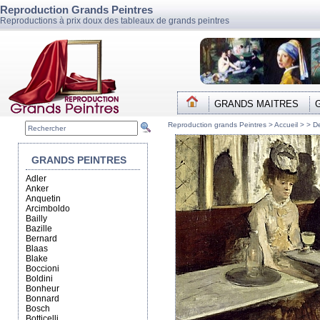
Reproduction Grands Peintres
Reproductions à prix doux des tableaux de grands peintres
GRANDS MAITRES
Reproduction grands Peintres >
Accueil
> >
D
GRANDS PEINTRES
Adler
Anker
Anquetin
Arcimboldo
Bailly
Bazille
Bernard
Blaas
Blake
Boccioni
Boldini
Bonheur
Bonnard
Bosch
Botticelli