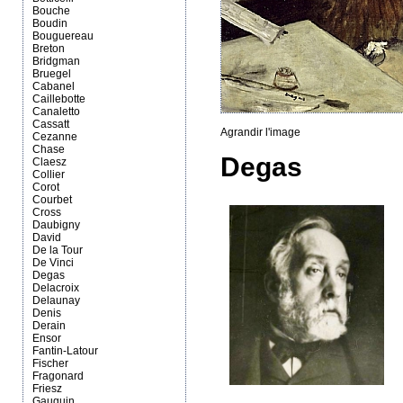
Bouche
Boudin
Bouguereau
Breton
Bridgman
Bruegel
Cabanel
Caillebotte
Canaletto
Cassatt
Agrandir l'image
Cezanne
Chase
Degas
Claesz
Collier
Corot
Courbet
Cross
Daubigny
David
De la Tour
De Vinci
Degas
Delacroix
Delaunay
Denis
Derain
Ensor
Fantin-Latour
Fischer
Fragonard
Friesz
Gauguin