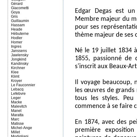
Gérard
Giacometti
Edgar Degas est un p
Goya
Gris
Membre majeur du mou
Guillaumin
Hassam
pour ses représentati
Heade
Hébuterne
thème majeur de ses 
Hodler
Homer
Ingres
Né le 19 juillet 1834 
Janssens
Jawlensky
1855, passionné de d
Jongkind
Kandinsky
s'inscrit aux Beaux-Art
Kirchner
Klee
Klimt
Kroyer
Il voyage beaucoup, n
Le Fauconnier
les œuvres de grands m
Lebacq
Lefebvre
tous les styles. Peu
Leger
Macke
commence à se faire c
Malevitch
Manet
Maratta
Marc
En 1874, avec des pe
Matisse
Michel-Ange
première exposition
Millet
Modigliani